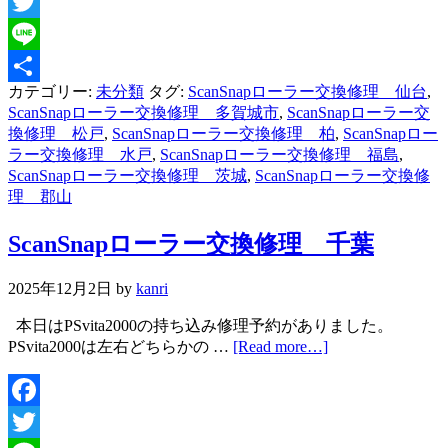
Facebook
Twitter
Line
カテゴリー:
未分類
タグ:
ScanSnapローラー交換修理 仙台
,
共
ScanSnapローラー交換修理 多賀城市
,
ScanSnapローラー交
有
換修理 松戸
,
ScanSnapローラー交換修理 柏
,
ScanSnapロー
ラー交換修理 水戸
,
ScanSnapローラー交換修理 福島
,
ScanSnapローラー交換修理 茨城
,
ScanSnapローラー交換修
理 郡山
ScanSnapローラー交換修理 千葉
2025年12月2日
by
kanri
本日はPSvita2000の持ち込み修理予約がありました。
PSvita2000は左右どちらかの …
[Read more…]
Facebook