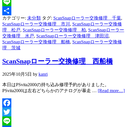
Twitter
Line
カテゴリー:
未分類
タグ:
ScanSnapローラー交換修理 千葉
,
共
ScanSnapローラー交換修理 市川
,
ScanSnapローラー交換修
有
理 松戸
,
ScanSnapローラー交換修理 柏
,
ScanSnapローラー
交換修理 水戸
,
ScanSnapローラー交換修理 津田沼
,
ScanSnapローラー交換修理 船橋
,
ScanSnapローラー交換修
理 茨城
ScanSnapローラー交換修理 西船橋
2025年10月5日
by
kanri
本日はPSvita2000の持ち込み修理予約がありました。
PSvita2000は左右どちらかのアナログが暴走 …
[Read more…]
Facebook
Twitter