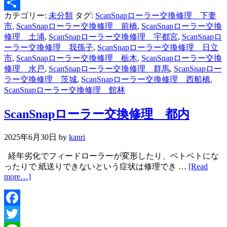
Line
カテゴリー:
未分類
タグ:
ScanSnapローラー交換修理 下妻
共
市
,
ScanSnapローラー交換修理 前橋
,
ScanSnapローラー交換
有
修理 土浦
,
ScanSnapローラー交換修理 宇都宮
,
ScanSnapロ
ーラー交換修理 我孫子
,
ScanSnapローラー交換修理 日立
市
,
ScanSnapローラー交換修理 栃木
,
ScanSnapローラー交換
修理 水戸
,
ScanSnapローラー交換修理 群馬
,
ScanSnapロー
ラー交換修理 茨城
,
ScanSnapローラー交換修理 西船橋
,
ScanSnapローラー交換修理 館林
ScanSnapローラー交換修理 都内
2025年6月30日
by
kanri
経年劣化でフィードローラーが変形したり、ベトベトにな
ったりで 紙送りできないという症状は修理でき …
[Read
more…]
Facebook