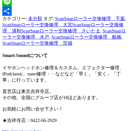
Twitter
Line
カテゴリー:
未分類
タグ:
ScanSnapローラー交換修理 千葉
,
共
ScanSnapローラー交換修理 大宮ScanSnapローラー交換修
有
理 浦和ScanSnapローラー交換修理 さいたま
,
ScanSnapロ
ーラー交換修理 水戸
,
ScanSnapローラー交換修理 船橋
,
ScanSnapローラー交換修理 茨城
Smart-Soundについて
イヤホンヘッドホン修理＆カスタム、エフェクター修理、
iPodclassic、nano修理・・などなど「早く」「安く」「丁
寧」に行っています。
直営店は東京吉祥寺店。
その他、全国にグループ店が18ほどあります。
お気軽にお問い合せ下さい！
★吉祥寺店：0422-66-2929