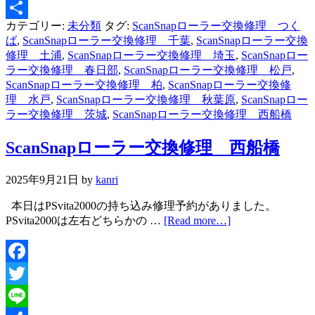
Line
カテゴリー:
未分類
タグ:
ScanSnapローラー交換修理 つく
共
ば
,
ScanSnapローラー交換修理 千葉
,
ScanSnapローラー交換
有
修理 土浦
,
ScanSnapローラー交換修理 埼玉
,
ScanSnapロー
ラー交換修理 春日部
,
ScanSnapローラー交換修理 松戸
,
ScanSnapローラー交換修理 柏
,
ScanSnapローラー交換修
理 水戸
,
ScanSnapローラー交換修理 秋葉原
,
ScanSnapロー
ラー交換修理 茨城
,
ScanSnapローラー交換修理 西船橋
ScanSnapローラー交換修理 西船橋
2025年9月21日
by
kanri
本日はPSvita2000の持ち込み修理予約がありました。
PSvita2000は左右どちらかの …
[Read more…]
Facebook
Twitter