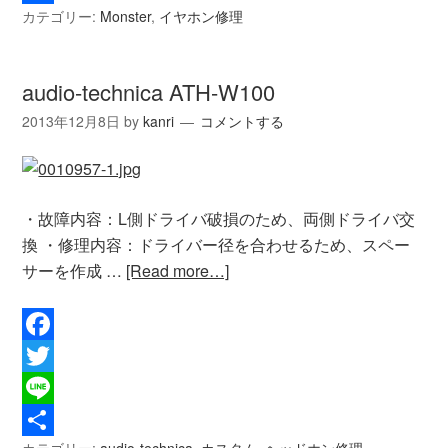
カテゴリー:
Monster
,
イヤホン修理
共
有
audio-technica ATH-W100
2013年12月8日
by
kanri
コメントする
・故障内容：L側ドライバ破損のため、両側ドライバ交
換 ・修理内容：ドライバー径を合わせるため、スペー
サーを作成 …
[Read more…]
Facebook
Twitter
Line
カテゴリー:
audio-technica
,
カスタム
,
ヘッドホン修理