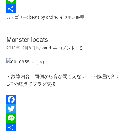
Line
カテゴリー:
beats by dr.dre
,
イヤホン修理
共
有
Monster ibeats
2013年12月8日
by
kanri
コメントする
・故障内容：両側から音が聞こえない ・修理内容：
L/R分岐点でプラグ交換
Facebook
Twitter
Line