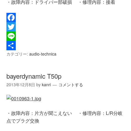
・故障内容：ドライバー部破損 ・修理内容：接着
Facebook
Twitter
Line
カテゴリー:
audio-technica
共
有
bayerdynamic T50p
2013年12月8日
by
kanri
コメントする
・故障内容：片方が聞こえない ・修理内容：L/R分岐
点でプラグ交換