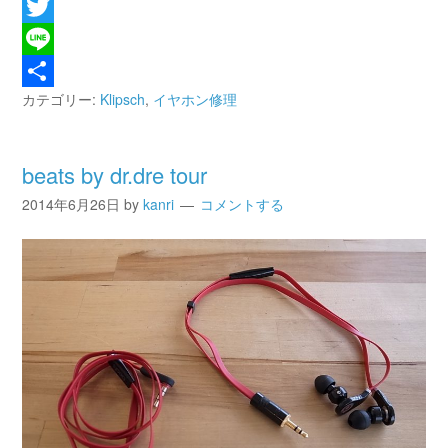
Facebook
Twitter
Line
カテゴリー:
Klipsch
,
イヤホン修理
共
有
beats by dr.dre tour
2014年6月26日
by
kanri
コメントする