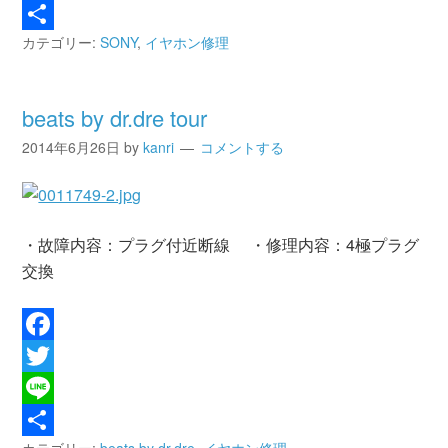
Line
カテゴリー:
SONY
,
イヤホン修理
共
有
beats by dr.dre tour
2014年6月26日
by
kanri
コメントする
・故障内容：プラグ付近断線 ・修理内容：4極プラグ
交換
Facebook
Twitter
Line
カテゴリー:
beats by dr.dre
,
イヤホン修理