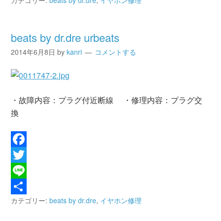
共
有
beats by dr.dre urbeats
2014年6月8日
by
kanri
コメントする
・故障内容：プラグ付近断線 ・修理内容：プラグ交
換
Facebook
Twitter
Line
カテゴリー:
beats by dr.dre
,
イヤホン修理
共
有