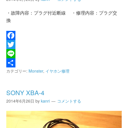
・故障内容：プラグ付近断線 ・修理内容：プラグ交
換
Facebook
Twitter
Line
カテゴリー:
Monster
,
イヤホン修理
共
有
SONY XBA-4
2014年6月26日
by
kanri
コメントする