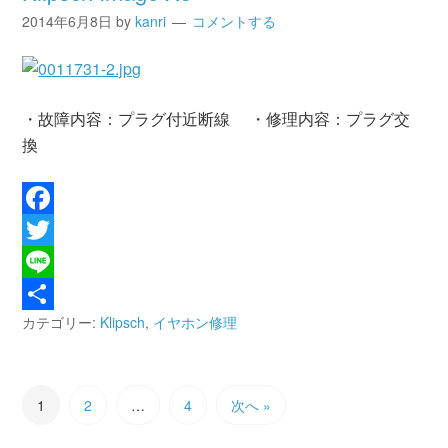
2014年6月8日
by
kanri
コメントする
・故障内容：プラグ付近断線 ・修理内容：プラグ交
換
Facebook
Twitter
Line
カテゴリー:
Klipsch
,
イヤホン修理
共
有
1
2
…
4
次へ »