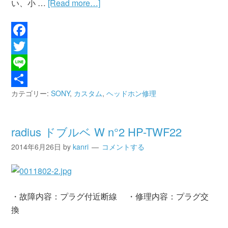
い、小 …
[Read more…]
Facebook
Twitter
Line
カテゴリー:
SONY
,
カスタム
,
ヘッドホン修理
共
有
radius ドブルベ W n°2 HP-TWF22
2014年6月26日
by
kanri
コメントする
・故障内容：プラグ付近断線 ・修理内容：プラグ交
換