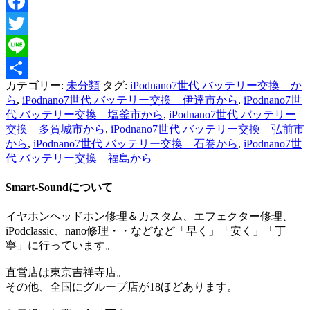
Facebook
Twitter
Line
カテゴリー:
未分類
タグ:
iPodnano7世代 バッテリー交換 か
共
ら
,
iPodnano7世代 バッテリー交換 伊達市から
,
iPodnano7世
有
代 バッテリー交換 塩釜市から
,
iPodnano7世代 バッテリー
交換 多賀城市から
,
iPodnano7世代 バッテリー交換 弘前市
から
,
iPodnano7世代 バッテリー交換 石巻から
,
iPodnano7世
代 バッテリー交換 福島から
Smart-Soundについて
イヤホンヘッドホン修理＆カスタム、エフェクター修理、
iPodclassic、nano修理・・などなど「早く」「安く」「丁
寧」に行っています。
直営店は東京吉祥寺店。
その他、全国にグループ店が18ほどあります。