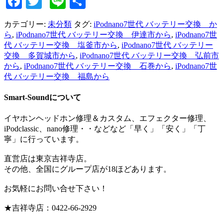
Facebook
Twitter
Line
共
有
カテゴリー:
未分類
タグ:
iPodnano7世代 バッテリー交換 か
ら
,
iPodnano7世代 バッテリー交換 伊達市から
,
iPodnano7世
代 バッテリー交換 塩釜市から
,
iPodnano7世代 バッテリー
交換 多賀城市から
,
iPodnano7世代 バッテリー交換 弘前市
から
,
iPodnano7世代 バッテリー交換 石巻から
,
iPodnano7世
代 バッテリー交換 福島から
Smart-Soundについて
イヤホンヘッドホン修理＆カスタム、エフェクター修理、
iPodclassic、nano修理・・などなど「早く」「安く」「丁
寧」に行っています。
直営店は東京吉祥寺店。
その他、全国にグループ店が18ほどあります。
お気軽にお問い合せ下さい！
★吉祥寺店：0422-66-2929