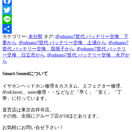
Facebook
Twitter
Line
カテゴリー:
未分類
タグ:
iPodnano7世代 バッテリー交換 下
共
妻から
,
iPodnano7世代 バッテリー交換 土浦から
,
iPodnano7
有
世代 バッテリー交換 我孫子から
,
iPodnano7世代 バッテリ
ー交換 日立市から
,
iPodnano7世代 バッテリー交換 水戸か
ら
Smart-Soundについて
イヤホンヘッドホン修理＆カスタム、エフェクター修理、
iPodclassic、nano修理・・などなど「早く」「安く」「丁
寧」に行っています。
直営店は東京吉祥寺店。
その他、全国にグループ店が18ほどあります。
お気軽にお問い合せ下さい！