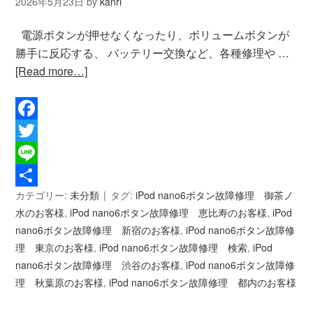
2026年5月23日
by
kanri
電源ボタンが押せなくなったり、ボリュームボタンが
勝手に反応する、 バッテリー交換など、各種修理や …
[Read more…]
Facebook
Twitter
Line
カテゴリー:
未分類
タグ:
iPod nano6ボタン故障修理 御茶ノ
共
水のお客様
,
iPod nano6ボタン故障修理 恵比寿のお客様
,
iPod
有
nano6ボタン故障修理 新宿のお客様
,
iPod nano6ボタン故障修
理 東京のお客様
,
iPod nano6ボタン故障修理 検索
,
iPod
nano6ボタン故障修理 渋谷のお客様
,
iPod nano6ボタン故障修
理 秋葉原のお客様
,
iPod nano6ボタン故障修理 都内のお客様