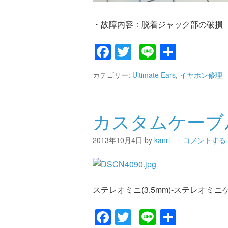
・故障内容：脱着ジャック部の破損
Facebook
Twitter
Line
共
有
カテゴリー:
Ultimate Ears
,
イヤホン修理
カスタムケーブ
2013年10月4日
by
kanri
コメントする
ステレオミニ(3.5mm)-ステレオミニケーブ
Facebook
Twitter
Line
共