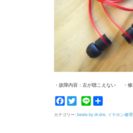
・故障内容：左が聴こえない ・修
Facebook
Twitter
Line
共
有
カテゴリー:
beats by dr.dre
,
イヤホン修理