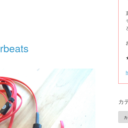
urbeats
h
カ
カ
テ