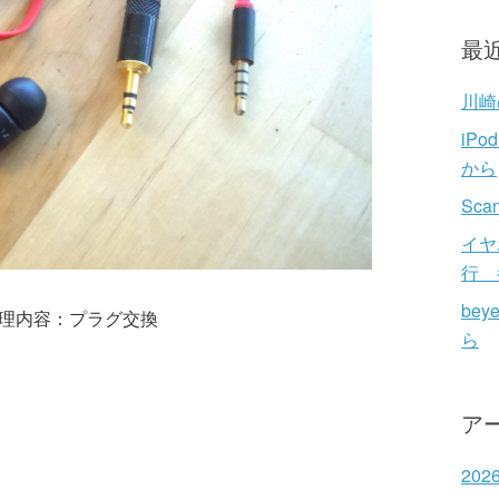
ゴ
リ
最
ー
川崎の
iP
から
Sc
イヤ
行 
bey
理内容：プラグ交換
ら
ア
202