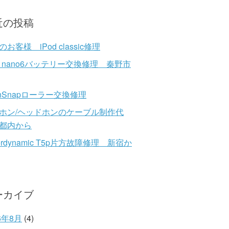
近の投稿
お客様 iPod classic修理
od nano6バッテリー交換修理 秦野市
anSnapローラー交換修理
ホン/ヘッドホンのケーブル制作代
都内から
erdynamic T5p片方故障修理 新宿か
ーカイブ
6年8月
(4)