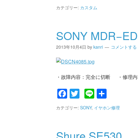
有
カテゴリー:
カスタム
SONY MDR−ED
2013年10月4日
by
kanri
コメントする
・故障内容：完全に切断 ・修理内
Facebook
Twitter
Line
共
有
カテゴリー:
SONY
,
イヤホン修理
Shure SE530