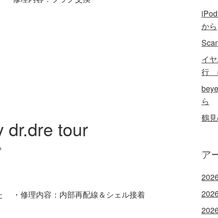
iP
から
Sc
イヤ
行 
bey
ら
鶴見の
 dr.dre tour
る
ア
202
202
た ・修理内容：内部再配線＆シェル接着
202