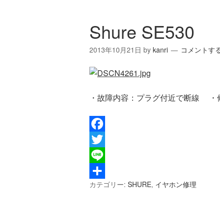
有
Shure SE530
2013年10月21日
by
kanri
コメントす
・故障内容：プラグ付近で断線 ・
Facebook
Twitter
Line
カテゴリー:
SHURE
,
イヤホン修理
共
有