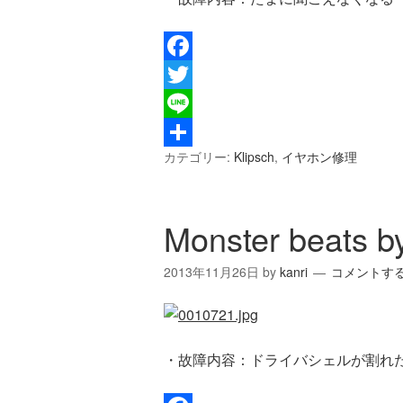
Facebook
Twitter
Line
カテゴリー:
Klipsch
,
イヤホン修理
共
有
Monster beats by
2013年11月26日
by
kanri
コメントす
・故障内容：ドライバシェルが割れ