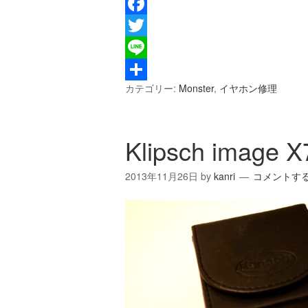
Facebook
Twitter
Line
カテゴリー:
Monster
,
イヤホン修理
共
有
Klipsch image X
2013年11月26日
by
kanri
コメントす