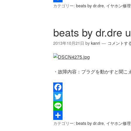
カテゴリー:
beats by dr.dre
,
イヤホン修理
共
有
beats by dr.dre 
2013年10月21日
by
kanri
コメントす
・故障内容：プラグを動かすと聞こ
Facebook
Twitter
Line
カテゴリー:
beats by dr.dre
,
イヤホン修理
共