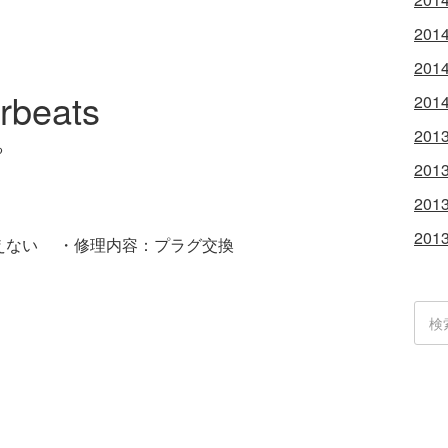
201
201
urbeats
201
201
る
201
201
201
えない ・修理内容：プラグ交換