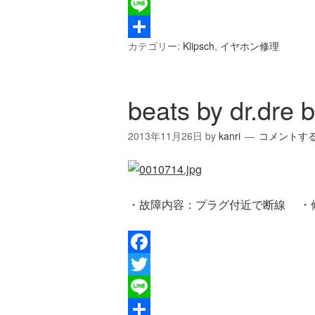
Twitter
Line
カテゴリー:
Klipsch
,
イヤホン修理
共
有
beats by dr.dre b
2013年11月26日
by
kanri
コメントす
・故障内容：プラグ付近で断線 ・
Facebook
Twitter
Line