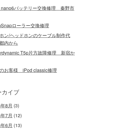
od nano6バッテリー交換修理 秦野市
anSnapローラー交換修理
ホン/ヘッドホンのケーブル制作代
都内から
erdynamic T5p片方故障修理 新宿か
お客様 iPod classic修理
ーカイブ
6年8月
(3)
6年7月
(12)
6年6月
(13)