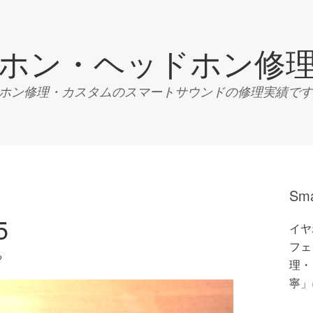
ホン・ヘッドホン修
ン修理・カスタムのスマートサウンドの修理実績です。Tel:04
Sm
5
イヤ
フェク
る
理・
寧」