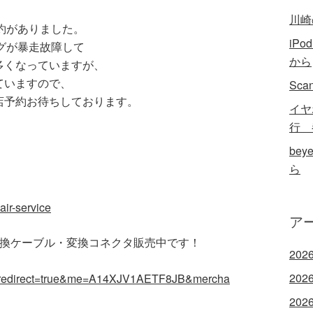
川崎の
理予約がありました。
iP
ナログが暴走故障して
から
多くなっていますが、
ていますので、
Sc
店予約お待ちしております。
イヤ
行 
bey
ら
air-service
ア
の変換ケーブル・変換コネクタ販売中です！
202
202
redirect=true&me=A14XJV1AETF8JB&mercha
202