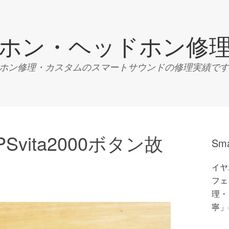
ホン・ヘッドホン修
ン修理・カスタムのスマートサウンドの修理実績です。Tel:04
vita2000ボタン故
Sm
イヤ
フェク
理・
寧」