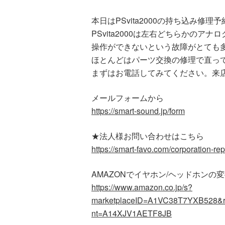
本日はPSvita2000の持ち込み修
PSvita2000は左右どちらかのア
操作ができないという故障がとても
ほとんどはパーツ交換の修理で直っ
まずはお電話してみてください。来
メールフォームから
https://smart-sound.jp/form
★法人様お問い合わせはこちら
https://smart-favo.com/corporation-rep
AMAZONでイヤホン/ヘッドホン
https://www.amazon.co.jp/s?
marketplaceID=A1VC38T7YXB528&
nt=A14XJV1AETF8JB