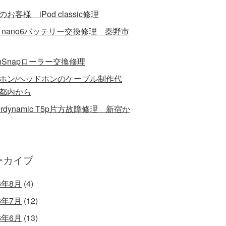
お客様 iPod classic修理
od nano6バッテリー交換修理 秦野市
anSnapローラー交換修理
ホン/ヘッドホンのケーブル制作代
都内から
erdynamic T5p片方故障修理 新宿か
ーカイブ
6年8月
(4)
6年7月
(12)
6年6月
(13)