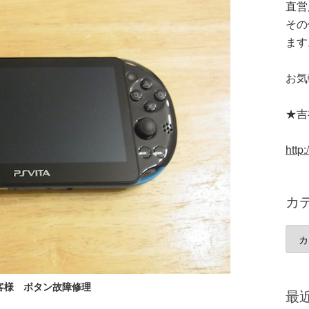
直営
その
ます
お気
★吉祥
http:
カ
カ
テ
ゴ
客様 ボタン故障修理
リ
最
ー