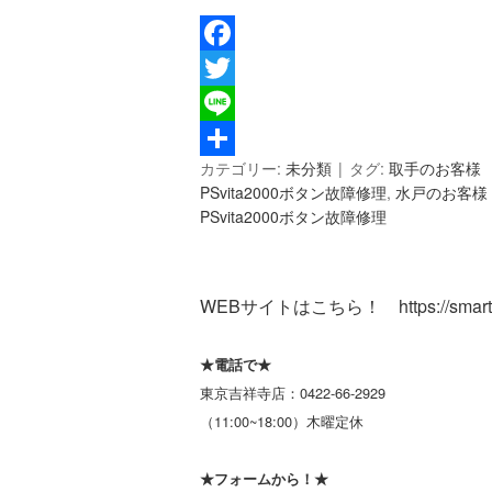
F
a
T
c
w
L
カテゴリー:
未分類
タグ:
取手のお客様 P
e
i
i
共
PSvita2000ボタン故障修理
,
水戸のお客様 
b
t
n
有
PSvita2000ボタン故障修理
o
t
e
o
e
WEBサイトはこちら！
https://smar
k
r
★電話で★
東京吉祥寺店：
0422-66-2929
（11:00~18:00）木曜定休
★フォームから！★