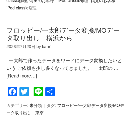
classic修理
,
蒲田のお客様 iPod classic修理
,
鶴見のお客様
iPod classic修理
フロッピー/一太郎データ変換/MOデー
タ取り出し 横浜から
2026年7月20日
by
kanri
一太郎で作ったデータをワードにデータ変換したいと
いう ご依頼も少し多くなってきました。 一太郎の …
[Read more…]
Facebook
Twitter
Line
共
有
カテゴリー:
未分類
タグ:
フロッピー/一太郎データ変換/MOデ
ータ取り出し 東京