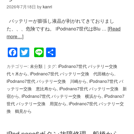
2026年7月18日
by
kanri
バッテリーが膨張し液晶が剥がれてきておりまし
た、、、危険ですね。 iPodnano7世代はBlu …
[Read
more…]
Facebook
Twitter
Line
共
有
カテゴリー:
未分類
タグ:
iPodnano7世代 バッテリー交換
代々木から
,
iPodnano7世代 バッテリー交換 代田橋から
,
iPodnano7世代 バッテリー交換 川崎から
,
iPodnano7世代 バ
ッテリー交換 恵比寿から
,
iPodnano7世代 バッテリー交換 新
宿から
,
iPodnano7世代 バッテリー交換 横浜から
,
iPodnano7
世代 バッテリー交換 用賀から
,
iPodnano7世代 バッテリー交
換 鶴見から
iPod nano6ボタン故障修理 船橋から