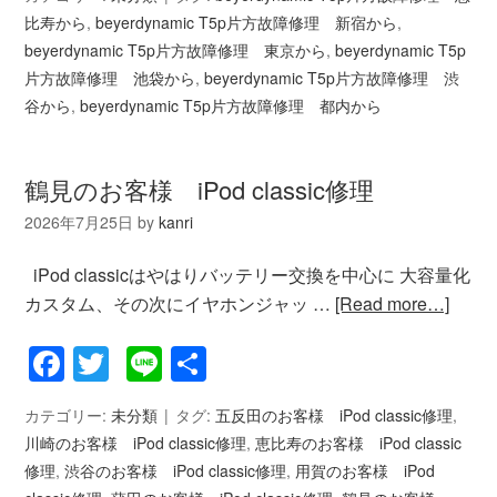
比寿から
,
beyerdynamic T5p片方故障修理 新宿から
,
beyerdynamic T5p片方故障修理 東京から
,
beyerdynamic T5p
片方故障修理 池袋から
,
beyerdynamic T5p片方故障修理 渋
谷から
,
beyerdynamic T5p片方故障修理 都内から
鶴見のお客様 iPod classic修理
2026年7月25日
by
kanri
iPod classicはやはりバッテリー交換を中心に 大容量化
カスタム、その次にイヤホンジャッ …
[Read more…]
Facebook
Twitter
Line
共
有
カテゴリー:
未分類
タグ:
五反田のお客様 iPod classic修理
,
川崎のお客様 iPod classic修理
,
恵比寿のお客様 iPod classic
修理
,
渋谷のお客様 iPod classic修理
,
用賀のお客様 iPod