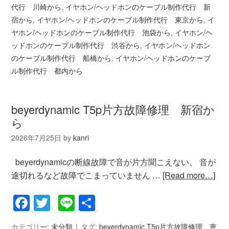
代行 川崎から
,
イヤホン/ヘッドホンのケーブル制作代行 新
宿から
,
イヤホン/ヘッドホンのケーブル制作代行 東京から
,
イ
ヤホン/ヘッドホンのケーブル制作代行 池袋から
,
イヤホン/ヘ
ッドホンのケーブル制作代行 渋谷から
,
イヤホン/ヘッドホン
のケーブル制作代行 船橋から
,
イヤホン/ヘッドホンのケーブ
ル制作代行 都内から
beyerdynamic T5p片方故障修理 新宿か
ら
2026年7月25日
by
kanri
beyerdynamicの断線故障で音が片方聞こえない、 音が
途切れるなど故障でこまっていません …
[Read more…]
Facebook
Twitter
Line
共
有
カテゴリー:
未分類
タグ:
beyerdynamic T5p片方故障修理 恵