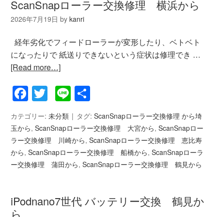
ScanSnapローラー交換修理 横浜から
2026年7月19日
by
kanri
経年劣化でフィードローラーが変形したり、ベトベト
になったりで 紙送りできないという症状は修理でき …
[Read more…]
Facebook
Twitter
Line
共
有
カテゴリー:
未分類
タグ:
ScanSnapローラー交換修理 から埼
玉から
,
ScanSnapローラー交換修理 大宮から
,
ScanSnapロー
ラー交換修理 川崎から
,
ScanSnapローラー交換修理 恵比寿
から
,
ScanSnapローラー交換修理 船橋から
,
ScanSnapローラ
ー交換修理 蒲田から
,
ScanSnapローラー交換修理 鶴見から
iPodnano7世代 バッテリー交換 鶴見か
ら