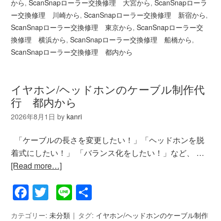
から
,
ScanSnapローラー交換修理 大宮から
,
ScanSnapローラ
ー交換修理 川崎から
,
ScanSnapローラー交換修理 新宿から
,
ScanSnapローラー交換修理 東京から
,
ScanSnapローラー交
換修理 横浜から
,
ScanSnapローラー交換修理 船橋から
,
ScanSnapローラー交換修理 都内から
イヤホン/ヘッドホンのケーブル制作代
行 都内から
2026年8月1日
by
kanri
「ケーブルの長さを変更したい！」「ヘッドホンを脱
着式にしたい！」 「バランス化をしたい！」など、 …
[Read more…]
Facebook
Twitter
Line
共
有
カテゴリー:
未分類
タグ:
イヤホン/ヘッドホンのケーブル制作