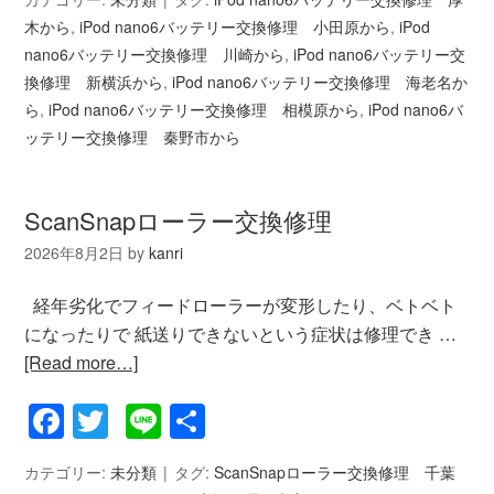
木から
,
iPod nano6バッテリー交換修理 小田原から
,
iPod
nano6バッテリー交換修理 川崎から
,
iPod nano6バッテリー交
換修理 新横浜から
,
iPod nano6バッテリー交換修理 海老名か
ら
,
iPod nano6バッテリー交換修理 相模原から
,
iPod nano6バ
ッテリー交換修理 秦野市から
ScanSnapローラー交換修理
2026年8月2日
by
kanri
経年劣化でフィードローラーが変形したり、ベトベト
になったりで 紙送りできないという症状は修理でき …
[Read more…]
Facebook
Twitter
Line
共
有
カテゴリー:
未分類
タグ:
ScanSnapローラー交換修理 千葉